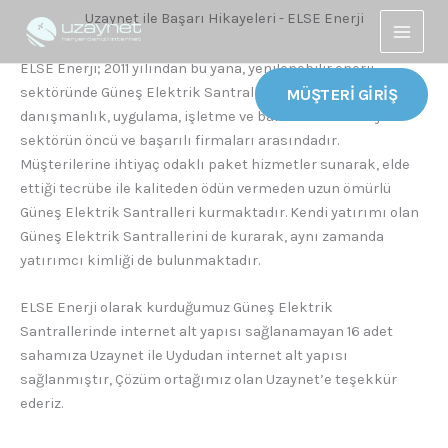
Skip
Instagram
YouTube
Facebook
X
LinkedIn
Main
Uzaynet ile Başarı Hikayeleri - ELSE Enerji
to
Menu
content
ELSE Enerji; 2011 yılından bu yana, yenilenebilir enerji
sektöründe Güneş Elektrik Santralleri odaklı, mühendislik,
MÜŞTERİ GİRİŞ
danışmanlık, uygulama, işletme ve bakım hizmetleriyle
sektörün öncü ve başarılı firmaları arasındadır.
Müşterilerine ihtiyaç odaklı paket hizmetler sunarak, elde
ettiği tecrübe ile kaliteden ödün vermeden uzun ömürlü
Güneş Elektrik Santralleri kurmaktadır. Kendi yatırımı olan
Güneş Elektrik Santrallerini de kurarak, aynı zamanda
yatırımcı kimliği de bulunmaktadır.
ELSE Enerji olarak kurduğumuz Güneş Elektrik
Santrallerinde internet alt yapısı sağlanamayan 16 adet
sahamıza Uzaynet ile Uydudan internet alt yapısı
sağlanmıştır, Çözüm ortağımız olan Uzaynet’e teşekkür
ederiz.