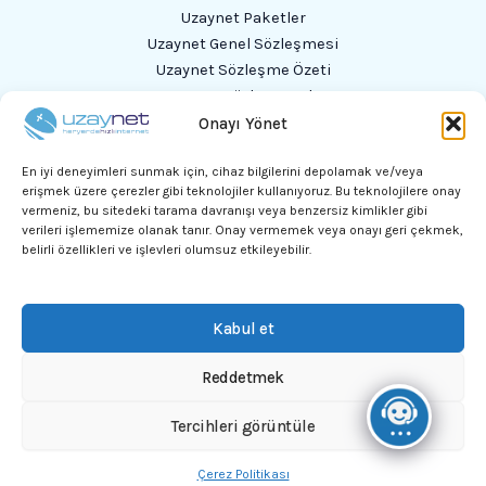
Uzaynet Paketler
Uzaynet Genel Sözleşmesi
Uzaynet Sözleşme Özeti
Uzaynet Sözleşme Ek 1
Standart Uydu Modem Arayüz Teknik Özellikleri
Onayı Yönet
Profesyonel Uydu Modem Arayüz Teknik Özellikleri
En iyi deneyimleri sunmak için, cihaz bilgilerini depolamak ve/veya
Güvenli İnternet Hizmeti (GİH)
erişmek üzere çerezler gibi teknolojiler kullanıyoruz. Bu teknolojilere onay
vermeniz, bu sitedeki tarama davranışı veya benzersiz kimlikler gibi
verileri işlememize olanak tanır. Onay vermemek veya onayı geri çekmek,
Adres
belirli özellikleri ve işlevleri olumsuz etkileyebilir.
Kızılırmak, 1450. Sk. 9/52, 06530 Çankaya/Ankara
Kabul et
Bizi arayın:
0800 603 00 00
Reddetmek
Tercihleri ​​görüntüle
Copyright © 2026 Uzaynet All rights reserved.
Çerez Politikası